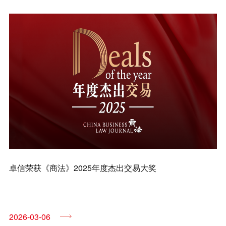
兼并与收购
建设工程
企业法律与合规
清算与破产
涉外
私募投资与风险投资
诉讼与争议解决
刑事
卓信荣获《商法》2025年度杰出交易大奖
银行与融资
证券与资本市场
2026-03-06