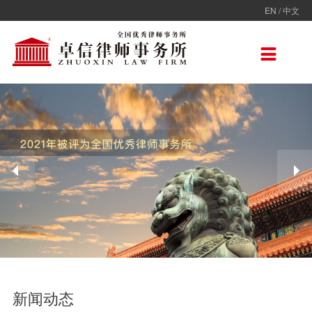
EN
/
中文
走进卓信
专业人员
专业领域
卓信香港
国际律师联盟
新闻动态
加入卓信
联系我们

卓信简介
全部
保险
卓信香港
ADVOC
卓信动态
校园招聘
联系我们
卓信文化
不良资产
TAGLaw
热点点评
社会招聘
在线留言
价值观
财税
荣誉奖项
电子商务
房地产
雇佣与劳动
互联网与高新技术
婚姻继承与私人财富管理
新闻动态