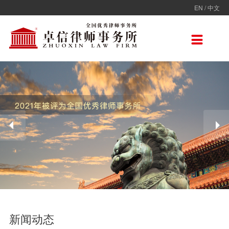
EN
/
中文
走进卓信
专业人员
专业领域
卓信香港
国际律师联盟
新闻动态
加入卓信
联系我们

卓信简介
全部
保险
卓信香港
ADVOC
卓信动态
校园招聘
联系我们
卓信文化
不良资产
TAGLaw
热点点评
社会招聘
在线留言
价值观
财税
荣誉奖项
电子商务
房地产
雇佣与劳动
互联网与高新技术
婚姻继承与私人财富管理
新闻动态