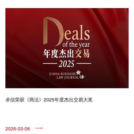
兼并与收购
建设工程
企业法律与合规
清算与破产
涉外
私募投资与风险投资
诉讼与争议解决
刑事
卓信荣获《商法》2025年度杰出交易大奖
银行与融资
证券与资本市场
2026-03-06