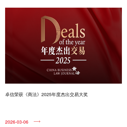
兼并与收购
建设工程
企业法律与合规
清算与破产
涉外
私募投资与风险投资
诉讼与争议解决
刑事
卓信荣获《商法》2025年度杰出交易大奖
银行与融资
证券与资本市场
2026-03-06