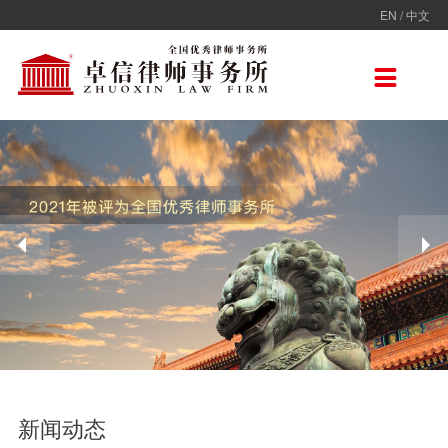
EN
/
中文
走进卓信
专业人员
专业领域
卓信香港
国际律师联盟
新闻动态
加入卓信
联系我们

卓信简介
全部
保险
卓信香港
ADVOC
卓信动态
校园招聘
联系我们
卓信文化
不良资产
TAGLaw
热点点评
社会招聘
在线留言
价值观
财税
荣誉奖项
电子商务
房地产
雇佣与劳动
互联网与高新技术
婚姻继承与私人财富管理
新闻动态