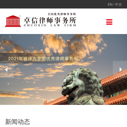
EN
/
中文
走进卓信
专业人员
专业领域
卓信香港
国际律师联盟
新闻动态
加入卓信
联系我们

卓信简介
全部
保险
卓信香港
ADVOC
卓信动态
校园招聘
联系我们
卓信文化
不良资产
TAGLaw
热点点评
社会招聘
在线留言
价值观
财税
荣誉奖项
电子商务
房地产
雇佣与劳动
互联网与高新技术
婚姻继承与私人财富管理
新闻动态