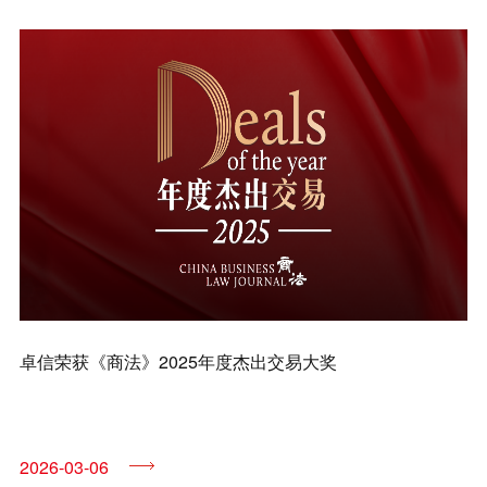
兼并与收购
建设工程
企业法律与合规
清算与破产
涉外
私募投资与风险投资
诉讼与争议解决
刑事
卓信荣获《商法》2025年度杰出交易大奖
银行与融资
证券与资本市场
2026-03-06