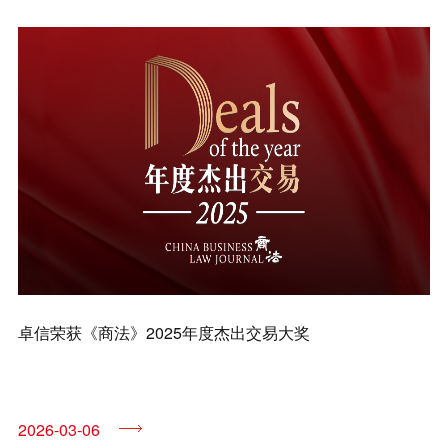
兼并与收购
建设工程
企业法律与合规
清算与破产
涉外
私募投资与风险投资
诉讼与争议解决
刑事
卓信荣获《商法》2025年度杰出交易大奖
银行与融资
证券与资本市场
2026-03-06