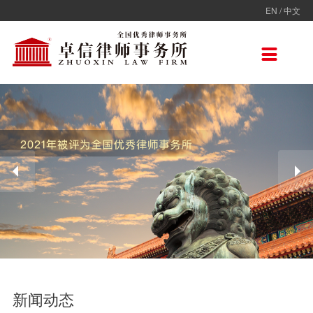
EN
/
中文
走进卓信
专业人员
专业领域
卓信香港
国际律师联盟
新闻动态
加入卓信
联系我们

卓信简介
全部
保险
卓信香港
ADVOC
卓信动态
校园招聘
联系我们
卓信文化
不良资产
TAGLaw
热点点评
社会招聘
在线留言
价值观
财税
荣誉奖项
电子商务
房地产
雇佣与劳动
互联网与高新技术
婚姻继承与私人财富管理
新闻动态