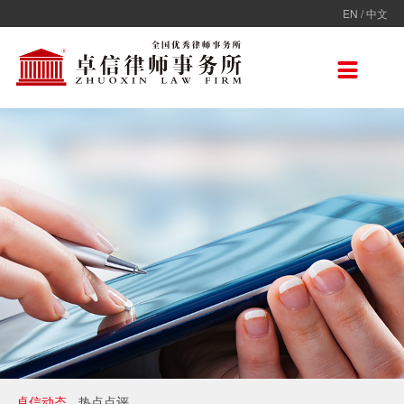
EN
/
中文
走进卓信
专业人员
专业领域
卓信香港
国际律师联盟
新闻动态
加入卓信
联系我们

卓信简介
全部
保险
卓信香港
ADVOC
卓信动态
校园招聘
联系我们
卓信文化
不良资产
TAGLaw
热点点评
社会招聘
在线留言
价值观
财税
荣誉奖项
电子商务
房地产
雇佣与劳动
互联网与高新技术
婚姻继承与私人财富管理
卓信动态
热点点评