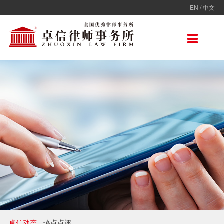
EN
/
中文
走进卓信
专业人员
专业领域
卓信香港
国际律师联盟
新闻动态
加入卓信
联系我们

卓信简介
全部
保险
卓信香港
ADVOC
卓信动态
校园招聘
联系我们
卓信文化
不良资产
TAGLaw
热点点评
社会招聘
在线留言
价值观
财税
荣誉奖项
电子商务
房地产
雇佣与劳动
互联网与高新技术
婚姻继承与私人财富管理
卓信动态
热点点评