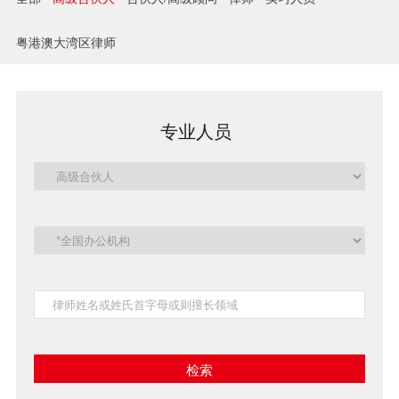
兼并与收购
粤港澳大湾区律师
建设工程
企业法律与合规
专业人员
清算与破产
涉外
私募投资与风险投资
诉讼与争议解决
刑事
银行与融资
证券与资本市场