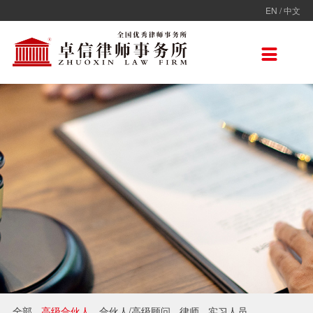
EN
/
中文
走进卓信
专业人员
专业领域
卓信香港
国际律师联盟
新闻动态
加入卓信
联系我们

卓信简介
全部
保险
卓信香港
ADVOC
卓信动态
校园招聘
联系我们
卓信文化
不良资产
TAGLaw
热点点评
社会招聘
在线留言
价值观
财税
荣誉奖项
电子商务
房地产
雇佣与劳动
互联网与高新技术
婚姻继承与私人财富管理
全部
高级合伙人
合伙人/高级顾问
律师
实习人员