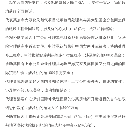
引起的合同纠纷案件，涉及标的额超人民币3亿元，案件一审及二审阶段
均获得全面胜诉
；
代表某加拿大液化天然气项目总承包商处理其与某大型国企分包商之间
的建设工程合同纠纷，涉及标的额人民币48亿元，成功和解结案
；
全程协助某国内上市公司处理其在坦桑尼亚高等法院及坦桑尼亚上诉法
院审理的商事诉讼案件、申请承认与执行中国贸仲仲裁裁决，协助处理
修正程序、申请撤销缺席判决等多个衍生程序，涉及标的额600万美金
；
协助某国有上市公司企业处理其与黎巴嫩买家及英国担保公司之间的国
际贸易纠纷，涉及标的额1000多万美金
；
代理某境外银团起诉国内某知名房地产上市公司海外美元债违约案件，
涉及标的额1.6亿美金，成功和解结案
；
代理香港客户在深圳国际仲裁院提起的涉某房地产开发项目的合作协议
纠纷仲裁案，涉及标的额近人民币5000万元
；
协助某国内上市药企处理美国辉瑞公司（Pfizer Inc）在美国康涅狄格联
邦地区联邦法院提起的影响巨大的侵害商业秘密诉讼
；