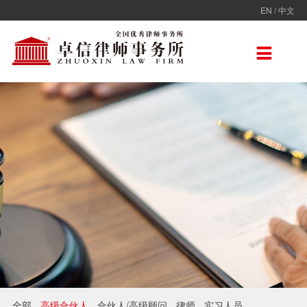
EN
/
中文
走进卓信
专业人员
专业领域
卓信香港
国际律师联盟
新闻动态
加入卓信
联系我们

卓信简介
全部
保险
卓信香港
ADVOC
卓信动态
校园招聘
联系我们
卓信文化
不良资产
TAGLaw
热点点评
社会招聘
在线留言
价值观
财税
荣誉奖项
电子商务
房地产
雇佣与劳动
互联网与高新技术
婚姻继承与私人财富管理
全部
高级合伙人
合伙人/高级顾问
律师
实习人员