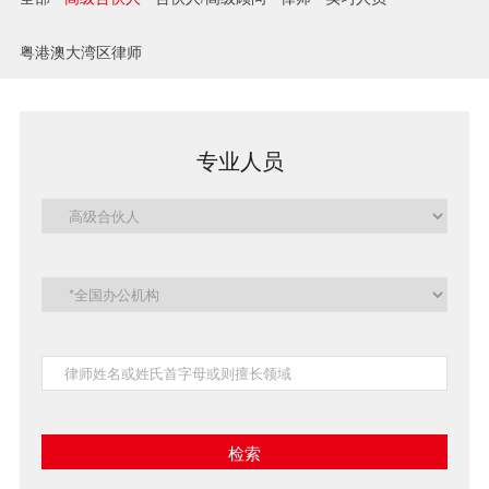
兼并与收购
粤港澳大湾区律师
建设工程
企业法律与合规
专业人员
清算与破产
涉外
私募投资与风险投资
诉讼与争议解决
刑事
银行与融资
证券与资本市场