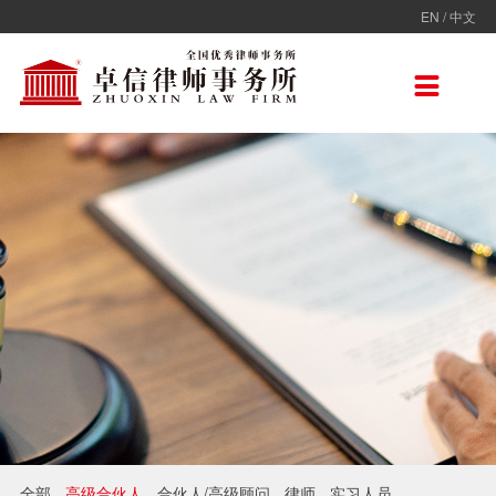
EN
/
中文
走进卓信
专业人员
专业领域
卓信香港
国际律师联盟
新闻动态
加入卓信
联系我们

卓信简介
全部
保险
卓信香港
ADVOC
卓信动态
校园招聘
联系我们
卓信文化
不良资产
TAGLaw
热点点评
社会招聘
在线留言
价值观
财税
荣誉奖项
电子商务
房地产
雇佣与劳动
互联网与高新技术
婚姻继承与私人财富管理
全部
高级合伙人
合伙人/高级顾问
律师
实习人员