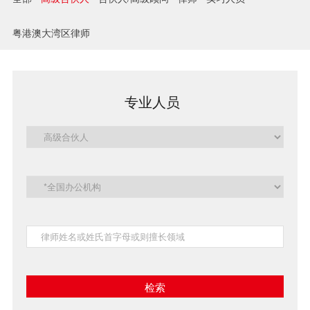
兼并与收购
粤港澳大湾区律师
建设工程
企业法律与合规
专业人员
清算与破产
涉外
私募投资与风险投资
诉讼与争议解决
刑事
银行与融资
证券与资本市场