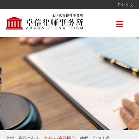
EN
/
中文
走进卓信
专业人员
专业领域
卓信香港
国际律师联盟
新闻动态
加入卓信
联系我们

卓信简介
全部
保险
卓信香港
ADVOC
卓信动态
校园招聘
联系我们
卓信文化
不良资产
TAGLaw
热点点评
社会招聘
在线留言
价值观
财税
荣誉奖项
电子商务
房地产
雇佣与劳动
互联网与高新技术
婚姻继承与私人财富管理
全部
高级合伙人
合伙人/高级顾问
律师
实习人员