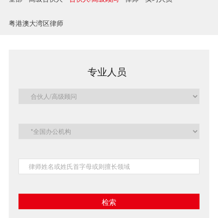
兼并与收购
粤港澳大湾区律师
建设工程
企业法律与合规
专业人员
清算与破产
涉外
私募投资与风险投资
诉讼与争议解决
刑事
银行与融资
证券与资本市场