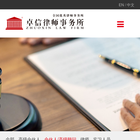
EN
/
中文
走进卓信
专业人员
专业领域
卓信香港
国际律师联盟
新闻动态
加入卓信
联系我们

卓信简介
全部
保险
卓信香港
ADVOC
卓信动态
校园招聘
联系我们
卓信文化
不良资产
TAGLaw
热点点评
社会招聘
在线留言
价值观
财税
荣誉奖项
电子商务
房地产
雇佣与劳动
互联网与高新技术
婚姻继承与私人财富管理
全部
高级合伙人
合伙人/高级顾问
律师
实习人员