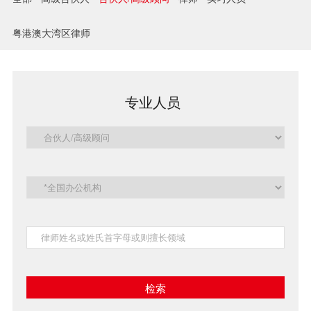
兼并与收购
粤港澳大湾区律师
建设工程
企业法律与合规
专业人员
清算与破产
涉外
私募投资与风险投资
诉讼与争议解决
刑事
银行与融资
证券与资本市场