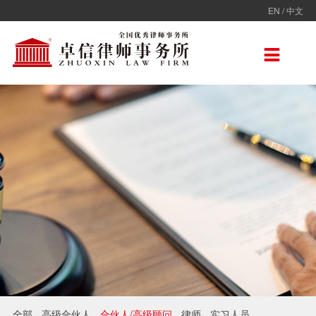
EN
/
中文
走进卓信
专业人员
专业领域
卓信香港
国际律师联盟
新闻动态
加入卓信
联系我们

卓信简介
全部
保险
卓信香港
ADVOC
卓信动态
校园招聘
联系我们
卓信文化
不良资产
TAGLaw
热点点评
社会招聘
在线留言
价值观
财税
荣誉奖项
电子商务
房地产
雇佣与劳动
互联网与高新技术
婚姻继承与私人财富管理
全部
高级合伙人
合伙人/高级顾问
律师
实习人员