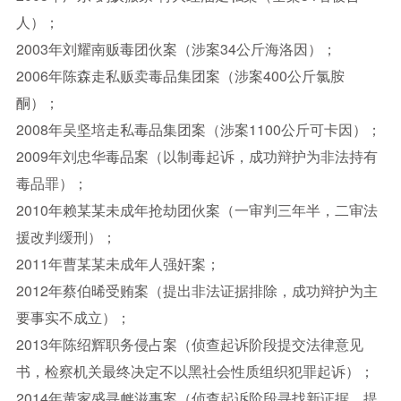
人）；
2003年刘耀南贩毒团伙案（涉案34公斤海洛因）；
2006年陈森走私贩卖毒品集团案（涉案400公斤氯胺
酮）；
2008年吴坚培走私毒品集团案（涉案1100公斤可卡因）；
2009年刘忠华毒品案（以制毒起诉，成功辩护为非法持有
毒品罪）；
2010年赖某某未成年抢劫团伙案（一审判三年半，二审法
援改判缓刑）；
2011年曹某某未成年人强奸案；
2012年蔡伯晞受贿案（提出非法证据排除，成功辩护为主
要事实不成立）；
2013年陈绍辉职务侵占案（侦查起诉阶段提交法律意见
书，检察机关最终决定不以黑社会性质组织犯罪起诉）；
2014年黄家盛寻衅滋事案（侦查起诉阶段寻找新证据、提