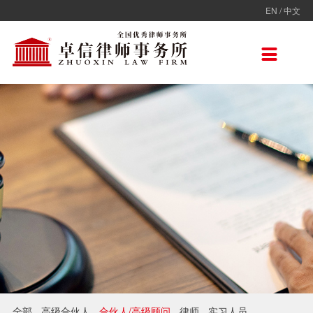
EN
/
中文
走进卓信
专业人员
专业领域
卓信香港
国际律师联盟
新闻动态
加入卓信
联系我们

卓信简介
全部
保险
卓信香港
ADVOC
卓信动态
校园招聘
联系我们
卓信文化
不良资产
TAGLaw
热点点评
社会招聘
在线留言
价值观
财税
荣誉奖项
电子商务
房地产
雇佣与劳动
互联网与高新技术
婚姻继承与私人财富管理
全部
高级合伙人
合伙人/高级顾问
律师
实习人员