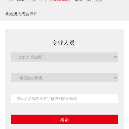
兼并与收购
粤港澳大湾区律师
建设工程
企业法律与合规
专业人员
清算与破产
涉外
私募投资与风险投资
诉讼与争议解决
刑事
银行与融资
证券与资本市场