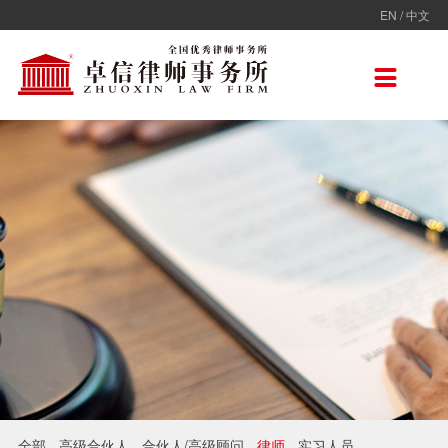
EN
/
中文
走进卓信
专业人员
专业领域
卓信香港
国际律师联盟
新闻动态
加入卓信
联系我们

卓信简介
全部
保险
卓信香港
ADVOC
卓信动态
校园招聘
联系我们
卓信文化
不良资产
TAGLaw
热点点评
社会招聘
在线留言
价值观
财税
荣誉奖项
电子商务
房地产
雇佣与劳动
互联网与高新技术
婚姻继承与私人财富管理
全部
高级合伙人
合伙人/高级顾问
律师
实习人员