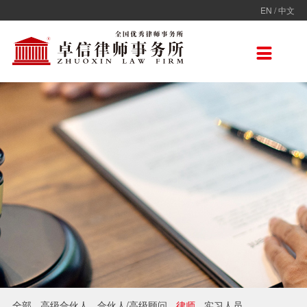
EN
/
中文
走进卓信
专业人员
专业领域
卓信香港
国际律师联盟
新闻动态
加入卓信
联系我们

卓信简介
全部
保险
卓信香港
ADVOC
卓信动态
校园招聘
联系我们
卓信文化
不良资产
TAGLaw
热点点评
社会招聘
在线留言
价值观
财税
荣誉奖项
电子商务
房地产
雇佣与劳动
互联网与高新技术
婚姻继承与私人财富管理
全部
高级合伙人
合伙人/高级顾问
律师
实习人员