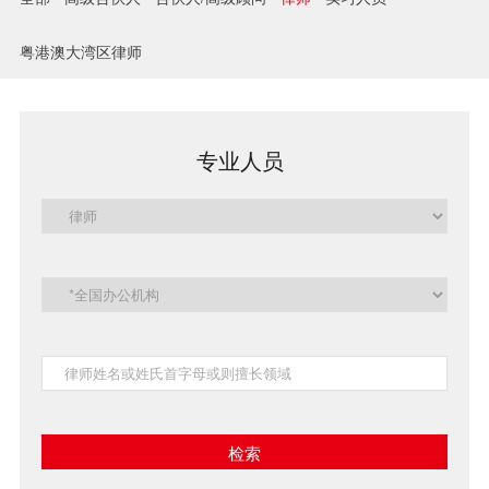
兼并与收购
粤港澳大湾区律师
建设工程
企业法律与合规
专业人员
清算与破产
涉外
私募投资与风险投资
诉讼与争议解决
刑事
银行与融资
证券与资本市场