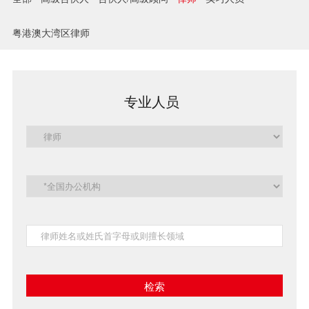
兼并与收购
粤港澳大湾区律师
建设工程
企业法律与合规
专业人员
清算与破产
涉外
私募投资与风险投资
诉讼与争议解决
刑事
银行与融资
证券与资本市场