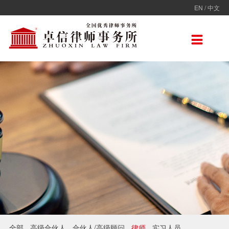
EN
/
中文
走进卓信
专业人员
专业领域
卓信香港
国际律师联盟
新闻动态
加入卓信
联系我们

卓信简介
全部
保险
卓信香港
ADVOC
卓信动态
校园招聘
联系我们
卓信文化
不良资产
TAGLaw
热点点评
社会招聘
在线留言
价值观
财税
荣誉奖项
电子商务
房地产
雇佣与劳动
互联网与高新技术
婚姻继承与私人财富管理
全部
高级合伙人
合伙人/高级顾问
律师
实习人员