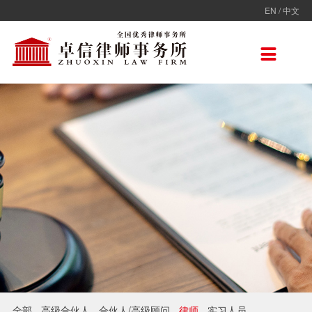
EN
/
中文
走进卓信
专业人员
专业领域
卓信香港
国际律师联盟
新闻动态
加入卓信
联系我们

卓信简介
全部
保险
卓信香港
ADVOC
卓信动态
校园招聘
联系我们
卓信文化
不良资产
TAGLaw
热点点评
社会招聘
在线留言
价值观
财税
荣誉奖项
电子商务
房地产
雇佣与劳动
互联网与高新技术
婚姻继承与私人财富管理
全部
高级合伙人
合伙人/高级顾问
律师
实习人员