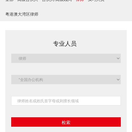
兼并与收购
粤港澳大湾区律师
建设工程
企业法律与合规
专业人员
清算与破产
涉外
私募投资与风险投资
诉讼与争议解决
刑事
银行与融资
证券与资本市场