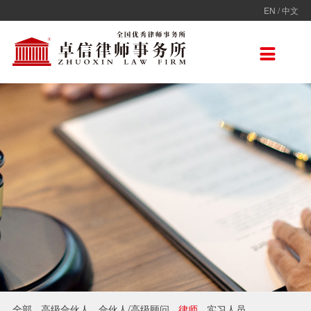
EN
/
中文
走进卓信
专业人员
专业领域
卓信香港
国际律师联盟
新闻动态
加入卓信
联系我们

卓信简介
全部
保险
卓信香港
ADVOC
卓信动态
校园招聘
联系我们
卓信文化
不良资产
TAGLaw
热点点评
社会招聘
在线留言
价值观
财税
荣誉奖项
电子商务
房地产
雇佣与劳动
互联网与高新技术
婚姻继承与私人财富管理
全部
高级合伙人
合伙人/高级顾问
律师
实习人员