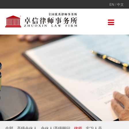
EN
/
中文
走进卓信
专业人员
专业领域
卓信香港
国际律师联盟
新闻动态
加入卓信
联系我们

卓信简介
全部
保险
卓信香港
ADVOC
卓信动态
校园招聘
联系我们
卓信文化
不良资产
TAGLaw
热点点评
社会招聘
在线留言
价值观
财税
荣誉奖项
电子商务
房地产
雇佣与劳动
互联网与高新技术
婚姻继承与私人财富管理
全部
高级合伙人
合伙人/高级顾问
律师
实习人员