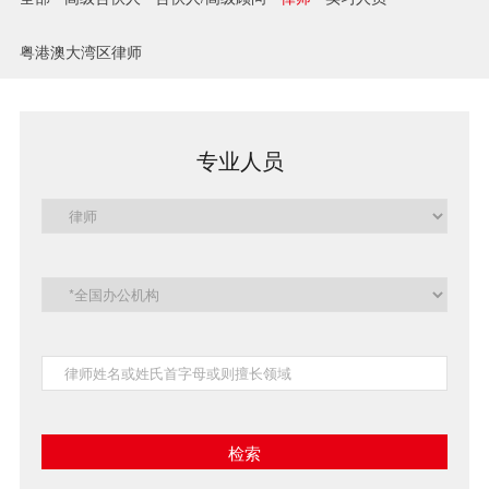
兼并与收购
粤港澳大湾区律师
建设工程
企业法律与合规
专业人员
清算与破产
涉外
私募投资与风险投资
诉讼与争议解决
刑事
银行与融资
证券与资本市场