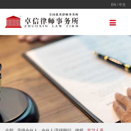
EN
/
中文
走进卓信
专业人员
专业领域
卓信香港
国际律师联盟
新闻动态
加入卓信
联系我们

卓信简介
全部
保险
卓信香港
ADVOC
卓信动态
校园招聘
联系我们
卓信文化
不良资产
TAGLaw
热点点评
社会招聘
在线留言
价值观
财税
荣誉奖项
电子商务
房地产
雇佣与劳动
互联网与高新技术
婚姻继承与私人财富管理
全部
高级合伙人
合伙人/高级顾问
律师
实习人员