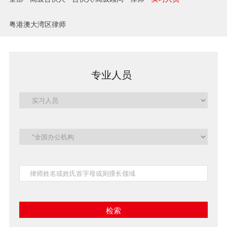
兼并与收购
粤港澳大湾区律师
建设工程
企业法律与合规
专业人员
清算与破产
涉外
私募投资与风险投资
诉讼与争议解决
刑事
银行与融资
证券与资本市场