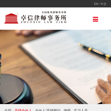
EN
/
中文
走进卓信
专业人员
专业领域
卓信香港
国际律师联盟
新闻动态
加入卓信
联系我们

卓信简介
全部
保险
卓信香港
ADVOC
卓信动态
校园招聘
联系我们
卓信文化
不良资产
TAGLaw
热点点评
社会招聘
在线留言
价值观
财税
荣誉奖项
电子商务
房地产
雇佣与劳动
互联网与高新技术
婚姻继承与私人财富管理
全部
高级合伙人
合伙人/高级顾问
律师
实习人员