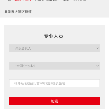
兼并与收购
粤港澳大湾区律师
建设工程
企业法律与合规
专业人员
清算与破产
涉外
私募投资与风险投资
诉讼与争议解决
刑事
银行与融资
证券与资本市场