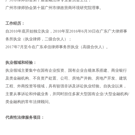
广州市律师协会第十届广州市律政营商环境研究院理事。
工作经历：
自
2010
年底开始独立执业，
2010
年至
2016
年
6
月
30
日在广东广大律师事
务所执业（执业律师，二级合伙人）；
2017
年
7
月至今在广东卓信律师事务所执业（高级合伙人）。
执业领域和经验：
执业领域主要集中在国有企业投资、国有企业合规体系搭建、商业银行
及类金融机构、不良资产处置、公司
、
房地产并购、房地产开发、建筑
工程、外商投资等领域，具有较强非诉及诉讼执业经验。自执业以来，
主要从事诉讼和仲裁业务，并同时担任多家大型国有企业
/
大型金融机构
/
类金融构的常年法律顾问。
代表性法律服务项目：