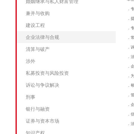
婚姻继承与私人财富管理
．
兼并与收购
．
建设工程
．
企业法律与合规
．
．
清算与破产
．
涉外
．
私募投资与风险投资
．
诉讼与争议解决
．
．
刑事
．
银行与融资
．
证券与资本市场
．
知识产权