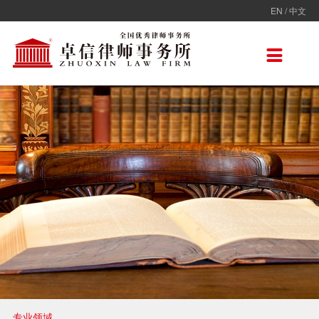
EN
/
中文
走进卓信
专业人员
专业领域
卓信香港
国际律师联盟
新闻动态
加入卓信
联系我们

卓信简介
全部
保险
卓信香港
ADVOC
卓信动态
校园招聘
联系我们
卓信文化
不良资产
TAGLaw
热点点评
社会招聘
在线留言
价值观
财税
荣誉奖项
电子商务
房地产
雇佣与劳动
互联网与高新技术
婚姻继承与私人财富管理
专业领域