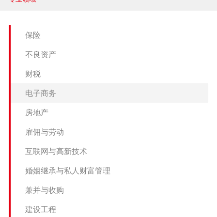
兼并与收购
建设工程
保险
企业法律与合规
不良资产
清算与破产
财税
涉外
电子商务
房地产
私募投资与风险投资
雇佣与劳动
诉讼与争议解决
互联网与高新技术
刑事
婚姻继承与私人财富管理
银行与融资
兼并与收购
证券与资本市场
建设工程