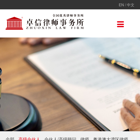
EN
/
中文
走进卓信
专业人员
专业领域
卓信香港
国际律师联盟
新闻动态
加入卓信
联系我们

卓信简介
全部
保险
卓信香港
ADVOC
卓信动态
校园招聘
联系我们
卓信文化
不良资产
TAGLaw
热点点评
社会招聘
在线留言
价值观
财税
荣誉奖项
电子商务
房地产
雇佣与劳动
互联网与高新技术
婚姻继承与私人财富管理
全部
高级合伙人
合伙人/高级顾问
律师
粤港澳大湾区律师