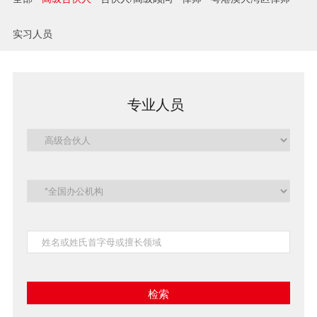
兼并与收购
实习人员
建设工程
企业法律与合规
专业人员
清算与破产
涉外
私募投资与风险投资
诉讼与争议解决
刑事
银行与融资
证券与资本市场