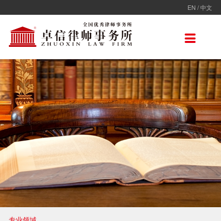
EN
/
中文
走进卓信
专业人员
专业领域
卓信香港
国际律师联盟
新闻动态
加入卓信
联系我们

卓信简介
全部
保险
卓信香港
ADVOC
卓信动态
校园招聘
联系我们
卓信文化
不良资产
TAGLaw
热点点评
社会招聘
在线留言
价值观
财税
荣誉奖项
电子商务
房地产
雇佣与劳动
互联网与高新技术
婚姻继承与私人财富管理
专业领域