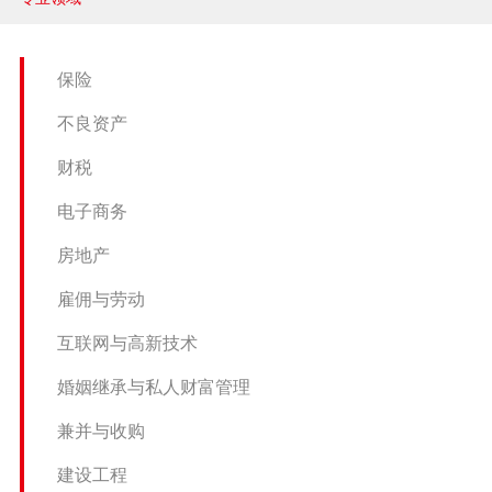
兼并与收购
建设工程
保险
企业法律与合规
不良资产
清算与破产
财税
涉外
电子商务
房地产
私募投资与风险投资
雇佣与劳动
诉讼与争议解决
互联网与高新技术
刑事
婚姻继承与私人财富管理
银行与融资
兼并与收购
证券与资本市场
建设工程