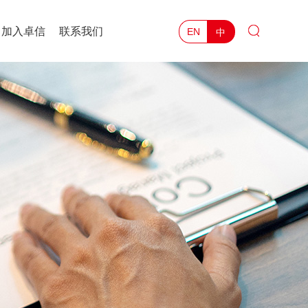
加入卓信
联系我们
中
EN