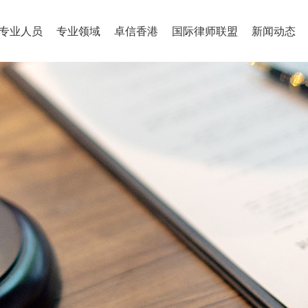
专业人员
专业领域
卓信香港
国际律师联盟
新闻动态