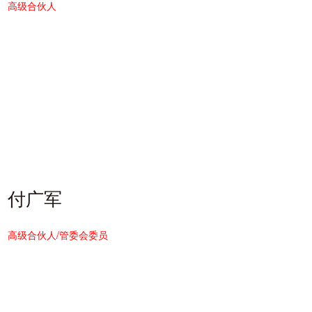
高级合伙人
付广军
高级合伙人/管委会委员