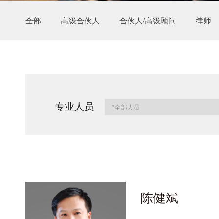
全部
高级合伙人
合伙人/高级顾问
律师
专业人员
陈健斌