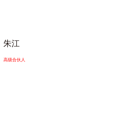
朱江
高级合伙人