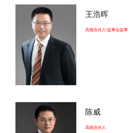
王浩晖
高级合伙人/监事会监事
陈威
高级合伙人