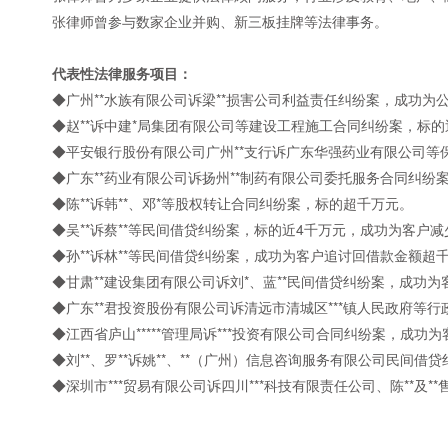
张律师曾参与数家企业并购、新三板挂牌等法律事务。
代表性法律服务项目：
◆广州**水族有限公司诉梁**损害公司利益责任纠纷案，成功为
◆赵**诉中建*局集团有限公司等建设工程施工合同纠纷案，标的
◆平安银行股份有限公司广州**支行诉广东华强药业有限公司等
◆广东**药业有限公司诉扬州**制药有限公司委托服务合同纠纷
◆陈**诉韩**、邓*等股权转让合同纠纷案，标的超千万元。
◆吴**诉蔡**等民间借贷纠纷案，标的近4千万元，成功为客户
◆孙**诉林**等民间借贷纠纷案，成功为客户追讨回借款金额超
◆甘肃**建设集团有限公司诉刘*、蓝**民间借贷纠纷案，成功
◆广东**君投资股份有限公司诉清远市清城区***镇人民政府等
◆江西省庐山*****管理局诉***投资有限公司合同纠纷案，成功
◆刘**、罗**诉姚**、**（广州）信息咨询服务有限公司民间借
◆深圳市***贸易有限公司诉四川***科技有限责任公司、陈**及