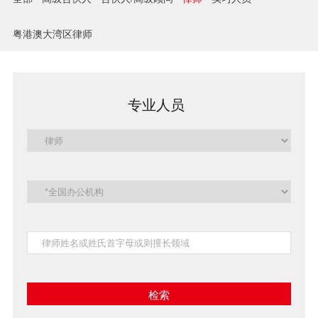
兼并与收购
粤港澳大湾区律师
建设工程
企业法律与合规
专业人员
清算与破产
涉外
私募投资与风险投资
诉讼与争议解决
刑事
银行与融资
证券与资本市场