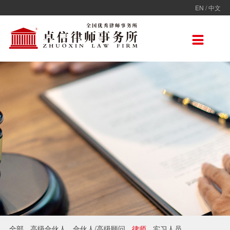
EN
/
中文
走进卓信
专业人员
专业领域
卓信香港
国际律师联盟
新闻动态
加入卓信
联系我们

卓信简介
全部
保险
卓信香港
ADVOC
卓信动态
校园招聘
联系我们
卓信文化
不良资产
TAGLaw
热点点评
社会招聘
在线留言
价值观
财税
荣誉奖项
电子商务
房地产
雇佣与劳动
互联网与高新技术
婚姻继承与私人财富管理
全部
高级合伙人
合伙人/高级顾问
律师
实习人员