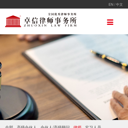
EN
/
中文
走进卓信
专业人员
专业领域
卓信香港
国际律师联盟
新闻动态
加入卓信
联系我们

卓信简介
全部
保险
卓信香港
ADVOC
卓信动态
校园招聘
联系我们
卓信文化
不良资产
TAGLaw
热点点评
社会招聘
在线留言
价值观
财税
荣誉奖项
电子商务
房地产
雇佣与劳动
互联网与高新技术
婚姻继承与私人财富管理
全部
高级合伙人
合伙人/高级顾问
律师
实习人员