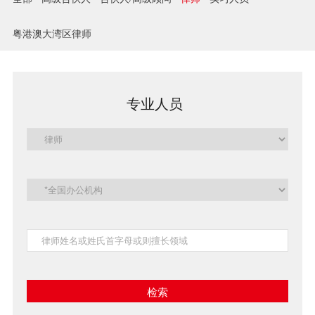
兼并与收购
粤港澳大湾区律师
建设工程
企业法律与合规
专业人员
清算与破产
涉外
私募投资与风险投资
诉讼与争议解决
刑事
银行与融资
证券与资本市场