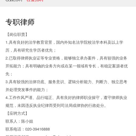
兼并与收购
建设工程
专职律师
企业法律与合规
【岗位职责】
1.具有良好的法学教育背景，国内外知名法学院校法学本科及以上学
清算与破产
历，具有研究生学历者优先；
涉外
2.已取得律师执业证等专业资格，能够独立承办案件，具有较强的业务
开拓能力；具有明确的业务方向或在某一领域有专长，有稳定案源者优
私募投资与风险投资
先；
3.具有较强的法律功底、服务意识、逻辑分析能力、判断力、独立思考
诉讼与争议解决
并处理突发事件的能力；
4.工作作风严谨、品行端正、具有良好的律师职业操守，遵守律师执业
刑事
规范，未因违反执业纪律而受到司法局或律协的行政处分。
【应聘方式】
银行与融资
联系人：陈小姐
证券与资本市场
联系电话：020-39416888