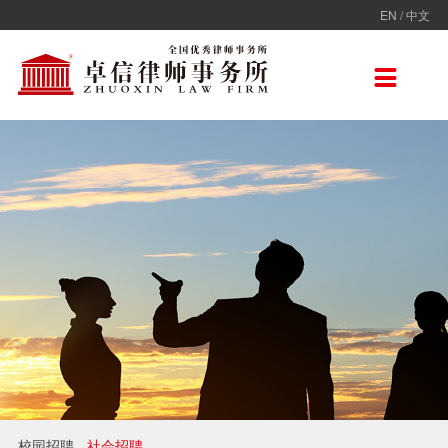
EN
/
中文
走进卓信
专业人员
专业领域
卓信香港
国际律师联盟
新闻动态
加入卓信
联系我们

卓信简介
全部
保险
卓信香港
ADVOC
卓信动态
校园招聘
联系我们
卓信文化
不良资产
TAGLaw
热点点评
社会招聘
在线留言
价值观
财税
荣誉奖项
电子商务
房地产
雇佣与劳动
互联网与高新技术
婚姻继承与私人财富管理
校园招聘
社会招聘