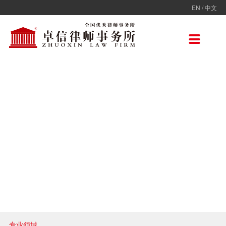
EN
/
中文
走进卓信
专业人员
专业领域
卓信香港
国际律师联盟
新闻动态
加入卓信
联系我们

卓信简介
全部
保险
卓信香港
ADVOC
卓信动态
校园招聘
联系我们
卓信文化
不良资产
TAGLaw
热点点评
社会招聘
在线留言
价值观
财税
荣誉奖项
电子商务
房地产
雇佣与劳动
互联网与高新技术
婚姻继承与私人财富管理
专业领域